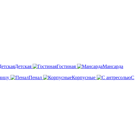
Детская
Гостиная
Мансарда
ницу
Пенал
Корпусные
С