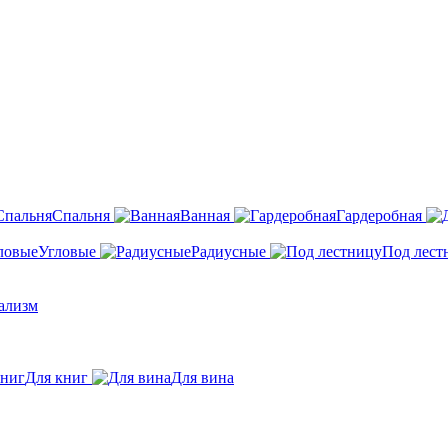
Спальня
Ванная
Гардеробная
Угловые
Радиусные
Под лест
ализм
Для книг
Для вина