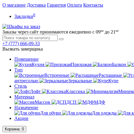
О магазине
Доставка
Гарантия
Оплата
Контакты
0
Закладки
Заказы через сайт принимаются ежедневно с 09ºº до 21ºº
+7 (777)
666-09-33
Вызвать замерщика
Помещение
Кухня
Прихожая
Балкон
Тип
Встроенные
Распашные
антресолью
Зеркальные
Купе
Стиль
Лофт
Классика
Миним
Материал
Массив
ДСП
МДФ
Назначение
Для обуви
Для одежды
Акции
Корзина
: 0