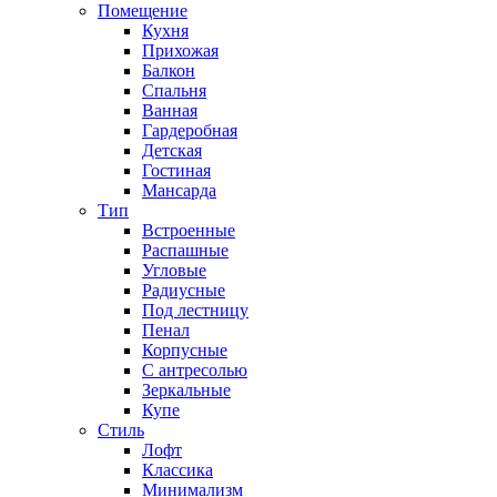
Помещение
Кухня
Прихожая
Балкон
Спальня
Ванная
Гардеробная
Детская
Гостиная
Мансарда
Тип
Встроенные
Распашные
Угловые
Радиусные
Под лестницу
Пенал
Корпусные
С антресолью
Зеркальные
Купе
Стиль
Лофт
Классика
Минимализм