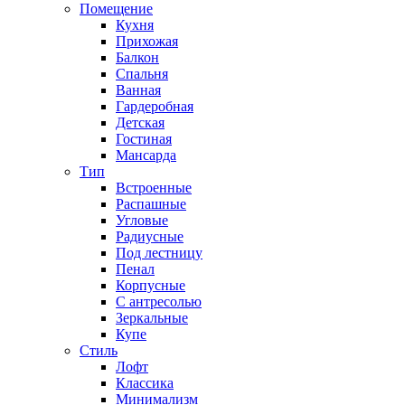
Помещение
Кухня
Прихожая
Балкон
Спальня
Ванная
Гардеробная
Детская
Гостиная
Мансарда
Тип
Встроенные
Распашные
Угловые
Радиусные
Под лестницу
Пенал
Корпусные
С антресолью
Зеркальные
Купе
Стиль
Лофт
Классика
Минимализм