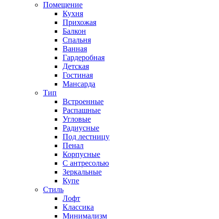
Помещение
Кухня
Прихожая
Балкон
Спальня
Ванная
Гардеробная
Детская
Гостиная
Мансарда
Тип
Встроенные
Распашные
Угловые
Радиусные
Под лестницу
Пенал
Корпусные
С антресолью
Зеркальные
Купе
Стиль
Лофт
Классика
Минимализм