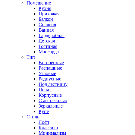
Помещение
Кухня
Прихожая
Балкон
Спальня
Ванная
Гардеробная
Детская
Гостиная
Мансарда
Тип
Встроенные
Распашные
Угловые
Радиусные
Под лестницу
Пенал
Корпусные
С антресолью
Зеркальные
Купе
Стиль
Лофт
Классика
Минимализм