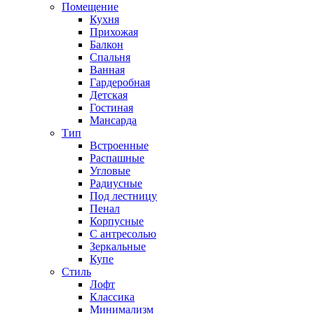
Помещение
Кухня
Прихожая
Балкон
Спальня
Ванная
Гардеробная
Детская
Гостиная
Мансарда
Тип
Встроенные
Распашные
Угловые
Радиусные
Под лестницу
Пенал
Корпусные
С антресолью
Зеркальные
Купе
Стиль
Лофт
Классика
Минимализм