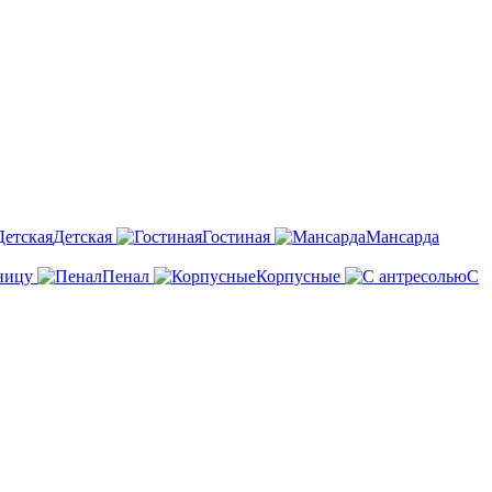
Детская
Гостиная
Мансарда
ницу
Пенал
Корпусные
С