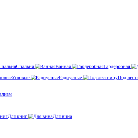
Спальня
Ванная
Гардеробная
Угловые
Радиусные
Под лест
ализм
Для книг
Для вина