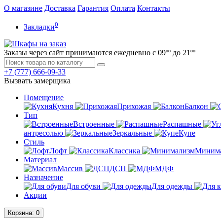
О магазине
Доставка
Гарантия
Оплата
Контакты
0
Закладки
Заказы через сайт принимаются ежедневно с 09ºº до 21ºº
+7 (777)
666-09-33
Вызвать замерщика
Помещение
Кухня
Прихожая
Балкон
Тип
Встроенные
Распашные
антресолью
Зеркальные
Купе
Стиль
Лофт
Классика
Миним
Материал
Массив
ДСП
МДФ
Назначение
Для обуви
Для одежды
Акции
Корзина
: 0