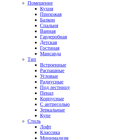
Помещение
Кухня
Прихожая
Балкон
Спальня
Ванная
Гардеробная
Детская
Гостиная
Мансарда
Тип
Встроенные
Распашные
Угловые
Радиусные
Под лестницу
Пенал
Корпусные
С антресолью
Зеркальные
Купе
Стиль
Лофт
Классика
Минимализм